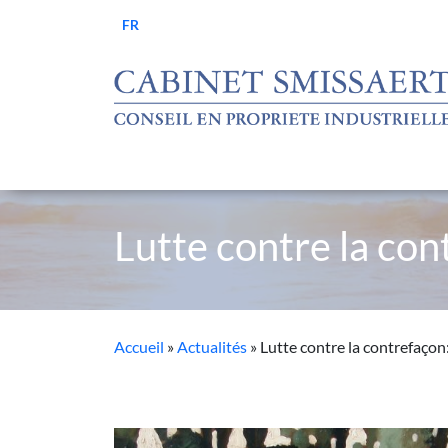
Skip to main content
FR
Lutte contre la cont
Accueil
»
Actualités
»
Lutte contre la contrefaçon: 